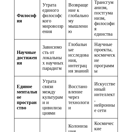
Трансгум
Утрата
Возвраще
анизм,
единого
ние к
постгума
Философ
философс
глобально
низм,
ия
кого
му
философи
мировоззр
мышлени
я
ения
ю
единства
Глобальн
Научные
Зависимо
ые
проекты,
Научные
сть от
исследова
космическ
достижен
локальны
ния,
ие
ия
х научных
интеграц
программ
парадигм
ия знаний
ы
Утрата
Искусстве
Единое
связи
Восстано
нный
ментальн
между
вление
интеллект
ое
культурам
через
,
простран
и и
технологи
нейронны
ство
цивилиза
и
е сети
циями
Космичес
Колониза
кие
ция