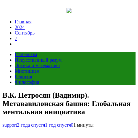
Перейти
к
содержимому
Главная
2024
Сентябрь
7
Глобализм
Искусственный разум
Логика и математика
Мистицизм
Религия
Философия
В.К. Петросян (Вадимир).
Метававилонская башня: Глобальная
ментальная инициатива
support
2 года спустя
1 год спустя
0
1 минуты