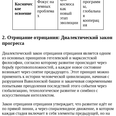
Фокус на
программ
Космичес
космоса
земных
ы,
кое
как
проблема
глобальна
освоение
новый
х
я
этап
кооперац
эволюции
ия
2. Отрицание отрицания: Диалектический закон
прогресса
Диалектический закон отрицания отрицания является одним
из основных принципов гегелевской и марксистской
философии, согласно которому развитие происходит через
борьбу противоположностей, а каждое новое состояние
возникает через снятие предыдущего. Этот принцип можно
применить к истории человеческой цивилизации, начиная с
разрушения Вавилонской башни и заканчивая современными
попытками преодоления последствий этого события через
глобализацию, технологическое развитие и симбиоз с
искусственным интеллектом.
Закон отрицания отрицания утверждает, что развитие идёт не
по прямой линии, а через спиралевидное движение, в котором
каждая стадия включает в себя элементы предыдущей, но на