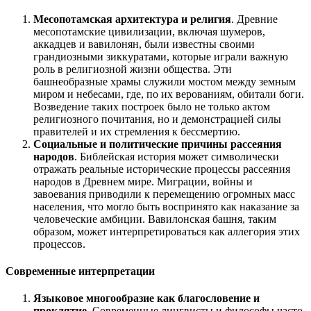
Месопотамская архитектура и религия
. Древние
месопотамские цивилизации, включая шумеров,
аккадцев и вавилонян, были известны своими
грандиозными зиккуратами, которые играли важную
роль в религиозной жизни общества. Эти
башнеобразные храмы служили мостом между земным
миром и небесами, где, по их верованиям, обитали боги.
Возведение таких построек было не только актом
религиозного почитания, но и демонстрацией силы
правителей и их стремления к бессмертию.
Социальные и политические причины рассеяния
народов
. Библейская история может символически
отражать реальные исторические процессы рассеяния
народов в Древнем мире. Миграции, войны и
завоевания приводили к перемещению огромных масс
населения, что могло быть воспринято как наказание за
человеческие амбиции. Вавилонская башня, таким
образом, может интерпретироваться как аллегория этих
процессов.
Современные интерпретации
Языковое многообразие как благословение и
проклятие
. Современные лингвисты и философы часто