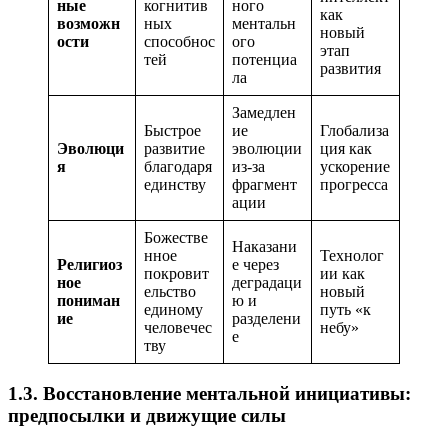
ные
когнитив
ного
как
возможн
ных
ментальн
новый
ости
способнос
ого
этап
тей
потенциа
развития
ла
Замедлен
Быстрое
ие
Глобализа
Эволюци
развитие
эволюции
ция как
я
благодаря
из-за
ускорение
единству
фрагмент
прогресса
ации
Божестве
Наказани
нное
Технолог
Религиоз
е через
покровит
ии как
ное
деградаци
ельство
новый
пониман
ю и
единому
путь «к
ие
разделени
человечес
небу»
е
тву
1.3. Восстановление ментальной инициативы:
предпосылки и движущие силы