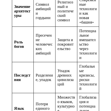
Религиоз
Символ
ные
Значение
ный и
амбиций
технологи
архитект
политиче
и
и как
уры
ский
гордыни
новая
символ
«башня»
Потенциа
Пресечен
льное
ие
Защита и
вмешател
Роль
человечес
покровит
ьство
богов
ких
ельство
через
амбиций
технологи
и
Глобальн
Упадок
ые
Последст
Разделени
древних
кризисы,
вия
е, упадок
цивилиза
риски
ций
технологи
й
Множеств
Глобализа
о языков,
ция и
Потеря
культурно
потенциа
Язык
единого
е
льное