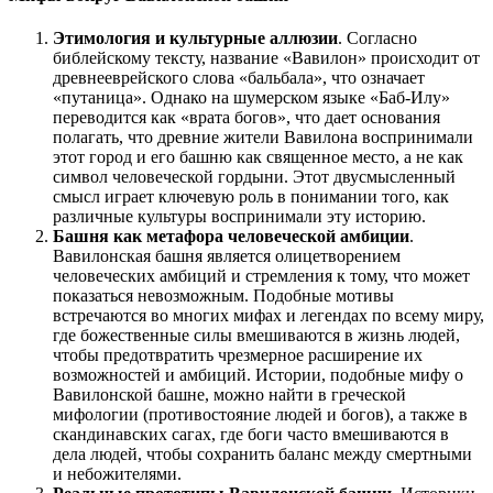
Этимология и культурные аллюзии
. Согласно
библейскому тексту, название «Вавилон» происходит от
древнееврейского слова «бальбала», что означает
«путаница». Однако на шумерском языке «Баб-Илу»
переводится как «врата богов», что дает основания
полагать, что древние жители Вавилона воспринимали
этот город и его башню как священное место, а не как
символ человеческой гордыни. Этот двусмысленный
смысл играет ключевую роль в понимании того, как
различные культуры воспринимали эту историю.
Башня как метафора человеческой амбиции
.
Вавилонская башня является олицетворением
человеческих амбиций и стремления к тому, что может
показаться невозможным. Подобные мотивы
встречаются во многих мифах и легендах по всему миру,
где божественные силы вмешиваются в жизнь людей,
чтобы предотвратить чрезмерное расширение их
возможностей и амбиций. Истории, подобные мифу о
Вавилонской башне, можно найти в греческой
мифологии (противостояние людей и богов), а также в
скандинавских сагах, где боги часто вмешиваются в
дела людей, чтобы сохранить баланс между смертными
и небожителями.