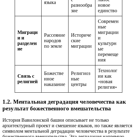
языка
разнообра
новое
зие
единство
Современ
ные
Миграци
миграции
Рассеяние
Историче
и и
и
народов
ские
разделен
культурн
по земле
миграции
ие
ые
перемеще
ния
Технолог
Божестве
Религиоз
Связь с
ии как
нное
ные
религией
«новая
наказание
центры
религия»
1.2. Ментальная деградация человечества как
результат божественного вмешательства
История Вавилонской башни описывает не только
архитектурный проект и смешение языков, но также является
символом ментальной деградации человечества в результате
божественного вмешательства. Эта деградация напрямую