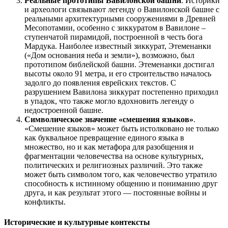
Реальные прототипы Вавилонской башни
. Историки
и археологи связывают легенду о Вавилонской башне с
реальными архитектурными сооружениями в Древней
Месопотамии, особенно с зиккуратом в Вавилоне –
ступенчатой пирамидой, построенной в честь бога
Мардука. Наиболее известный зиккурат, Этеменанки
(«Дом основания неба и земли»), возможно, был
прототипом библейской башни. Этеменанки достигал
высоты около 91 метра, и его строительство началось
задолго до появления еврейских текстов. С
разрушением Вавилона зиккурат постепенно приходил
в упадок, что также могло вдохновить легенду о
недостроенной башне.
Символическое значение «смешения языков»
.
«Смешение языков» может быть истолковано не только
как буквальное превращение единого языка в
множество, но и как метафора для разобщения и
фрагментации человечества на основе культурных,
политических и религиозных различий. Это также
может быть символом того, как человечество утратило
способность к истинному общению и пониманию друг
друга, и как результат этого — постоянные войны и
конфликты.
Исторические и культурные контексты