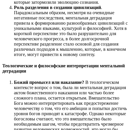
которые затормозили эволюцию сознания.
Роль разделения в создании цивилизаций
.
Парадоксальным образом, несмотря на очевидные
негативные последствия, ментальная деградация
привела к формированию разнообразных цивилизаций с
уникальными языками, культурой и философией. Хотя в
короткой перспективе это было разрушительно для
человеческого прогресса, в более долгосрочной
перспективе разделение стало основой для создания
различных подходов к мышлению, которые, в конечном
итоге, могут привести к новому синтезу.
Теологические и философские интерпретации ментальной
деградации
Божий промысел или наказание?
В теологическом
контексте вопрос о том, была ли ментальная деградация
актом божественного наказания или частью более
сложного плана, остается открытым. Вмешательство
Бога можно интерпретировать как предостережение
человечеству о том, что его амбиции и попытки достичь
уровня богов приводят к катастрофе. Однако некоторые
богословы считают, что это вмешательство было
необходимым шагом, чтобы предотвратить чрезмерное
развитие человеческих возможностей, что могло бы