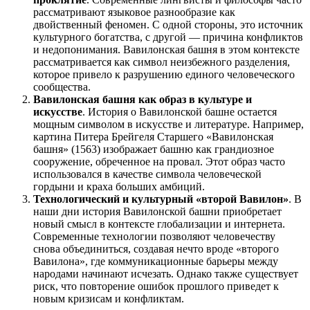
рассматривают языковое разнообразие как
двойственный феномен. С одной стороны, это источник
культурного богатства, с другой — причина конфликтов
и недопонимания. Вавилонская башня в этом контексте
рассматривается как символ неизбежного разделения,
которое привело к разрушению единого человеческого
сообщества.
Вавилонская башня как образ в культуре и
искусстве
. История о Вавилонской башне остается
мощным символом в искусстве и литературе. Например,
картина Питера Брейгеля Старшего «Вавилонская
башня» (1563) изображает башню как грандиозное
сооружение, обреченное на провал. Этот образ часто
использовался в качестве символа человеческой
гордыни и краха больших амбиций.
Технологический и культурный «второй Вавилон»
. В
наши дни история Вавилонской башни приобретает
новый смысл в контексте глобализации и интернета.
Современные технологии позволяют человечеству
снова объединиться, создавая нечто вроде «второго
Вавилона», где коммуникационные барьеры между
народами начинают исчезать. Однако также существует
риск, что повторение ошибок прошлого приведет к
новым кризисам и конфликтам.