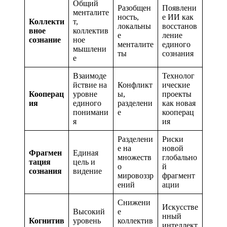
Общий
Разобщен
Появлени
менталите
ность,
е ИИ как
Коллекти
т,
локальны
восстанов
вное
коллектив
е
ление
сознание
ное
менталите
единого
мышлени
ты
сознания
е
Взаимоде
Технолог
йствие на
Конфликт
ические
Кооперац
уровне
ы,
проекты
ия
единого
разделени
как новая
понимани
е
кооперац
я
ия
Разделени
Риски
е на
новой
Фрагмен
Единая
множеств
глобально
тация
цель и
о
й
сознания
видение
мировоззр
фрагмент
ений
ации
Снижени
Искусстве
Высокий
е
нный
Когнитив
уровень
коллектив
интеллект