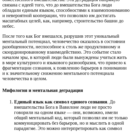
связана с идеей того, что до вмешательства Бога люди
обладали единым языком, способностями к взаимопониманию
и невероятной кооперации, что позволяло им достигать
масштабных целей, как, например, строительство башни до
небес.
После того как Бог вмешался, разрушив этот уникальный
ментальный потенциал, человечество оказалось в состоянии
разобщенности, неспособное к столь же продуктивному и
скоординированному взаимодействию. Это событие стало
началом эры, в которой люди были вынуждены учиться жить
в мире культурного и языкового разнообразия, что привело к
фрагментации сознания, к появлению барьеров в понимании
и к значительному снижению ментального потенциала
человечества в целом.
Мифология и ментальная деградация
Единый язык как символ единого сознания
. До
вмешательства Бога в Вавилоне люди не просто
говорили на одном языке — они, возможно, имели
общий ментальный код, который позволял им не только
коммуницировать без барьеров, но и мыслить в одной
парадигме. Это можно интерпретировать как символ