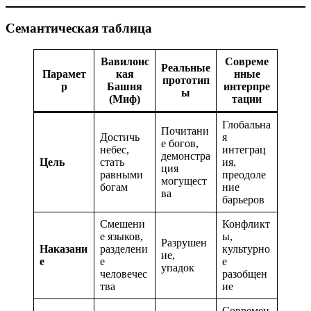
Семантическая таблица
Вавилонс
Совреме
Реальные
Парамет
кая
нные
прототип
р
Башня
интерпре
ы
(Миф)
тации
Глобальна
Почитани
Достичь
я
е богов,
небес,
интеграц
демонстра
Цель
стать
ия,
ция
равными
преодоле
могущест
богам
ние
ва
барьеров
Смешени
Конфликт
е языков,
ы,
Разрушен
Наказани
разделени
культурно
ие,
е
е
е
упадок
человечес
разобщен
тва
ие
Современ