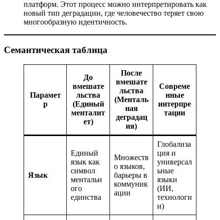
платформ. Этот процесс можно интерпретировать как
новый тип деградации, где человечество теряет свою
многообразную идентичность.
Семантическая таблица
После
До
вмешате
вмешате
Совреме
льства
Парамет
льства
нные
(Менталь
р
(Единый
интерпре
ная
менталит
тации
деградац
ет)
ия)
Глобализа
Единый
ция и
Множеств
язык как
универсал
о языков,
символ
ьные
Язык
барьеры в
ментальн
языки
коммуник
ого
(ИИ,
ации
единства
технологи
и)