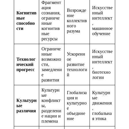
Фрагмент
ация
Искусстве
Возрожде
Когнитив
сознания,
нный
ние
ные
ограниче
интеллект
коллектив
способно
нные
,
ного
сти
когнитив
машинное
разума
ные
обучение
ресурсы
Ограниче
Искусстве
нные
Ускоренн
нный
Технолог
возможно
ое
интеллект
ический
сти,
развитие
,
прогресс
замедлени
технологи
биотехно
е
й
логии
развития
Культурн
Глобализа
Культурн
ые
ция и
ые
Культурн
конфликт
культурно
движения
ые
ы,
е
,
различия
разделени
объедине
глобальна
е нации и
ние
я этика
племена