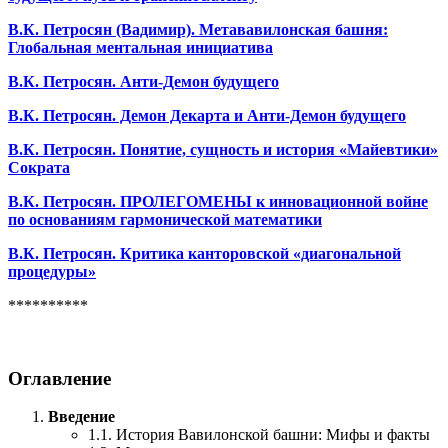
В.К. Петросян (Вадимир). Метававилонская башня:
Глобальная ментальная инициатива
В.К. Петросян. Анти-Демон будущего
В.К. Петросян. Демон Декарта и Анти-Демон будущего
В.К. Петросян. Понятие, сущность и история «Майевтики»
Сократа
В.К. Петросян. ПРОЛЕГОМЕНЫ к инновационной войне
по основаниям гармонической математики
В.К. Петросян. Критика канторовской «диагональной
процедуры»
**********
Оглавление
Введение
1.1. История Вавилонской башни: Мифы и факты