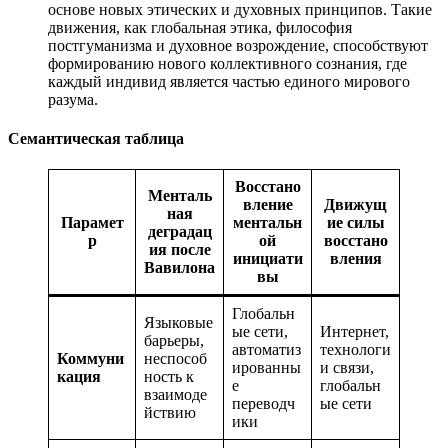
основе новых этических и духовных принципов. Такие
движения, как глобальная этика, философия
постгуманизма и духовное возрождение, способствуют
формированию нового коллективного сознания, где
каждый индивид является частью единого мирового
разума.
Семантическая таблица
Восстано
Менталь
вление
Движущ
ная
Парамет
ментальн
ие силы
деградац
р
ой
восстано
ия после
инициати
вления
Вавилона
вы
Глобальн
Языковые
ые сети,
Интернет,
барьеры,
автоматиз
технологи
Коммуни
неспособ
ированны
и связи,
кация
ность к
е
глобальн
взаимоде
переводч
ые сети
йствию
ики