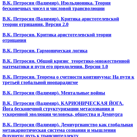
В.К. Петросян (Вадимир). Изольдионика. Теория
бесконечных чисел и числовой трансволюции
В.К. Петросян (Вадимир). Критика аристотелевской
теории отрицания. Версия 2.0
В.К. Петросян. Критика аристотелевской теории
отрицания
В.К. Петросян. Гармоническая логика
В.К. Петросян. Общий кризис теоретико-множественной
математики и пути его преодоления. Версия 1.0
В.К. Петросян. Теорема о счетности континуума: На пути к
третьей глобальной ноопарадигме
В.К. Петросян (Вадимир). Ментальные войны
В.К. Петросян (Вадимир). КАРИОНИЧЕСКАЯ ЙОГА.
Йога бесконечной структуризации метасознания и
ускоренной эволюции человека, общества и Демиурга
В.К. Петросян (Вадимир). Демиургианство как глобальная
метакариотическая система сознания и мышления
будущего: путь к трансинтеллекту