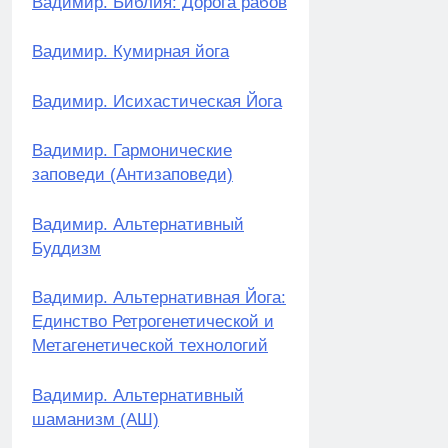
Вадимир. Библия: Дорога рабов
Вадимир. Кумирная йога
Вадимир. Исихастическая Йога
Вадимир. Гармонические
заповеди (Антизаповеди)
Вадимир. Альтернативный
Буддизм
Вадимир. Альтернативная Йога:
Единство Ретрогенетической и
Метагенетической технологий
Вадимир. Альтернативный
шаманизм (АШ)