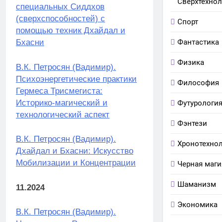
Сверхтехнол
специальных Сиддхов
(сверхспособностей) с
Спорт
помощью техник Дхайдал и
Бхасни
Фантастика
Физика
В.К. Петросян (Вадимир).
Психоэнергетические практики
Философия
Гермеса Трисмегиста:
Историко-магический и
Футурологи
технологический аспект
Фэнтези
В.К. Петросян (Вадимир).
Хронотехно
Дхайдал и Бхасни: Искусство
Мобилизации и Концентрации
Черная маги
Шаманизм
11.2024
Экономика
В.К. Петросян (Вадимир).