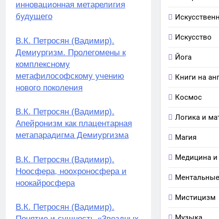
инновационная метарелигия
будущего
Искусствен
Искусство
В.К. Петросян (Вадимир).
Демиургизм. Пролегомены к
Йога
комплексному
метафилософскому учению
Книги на ан
нового поколения
Космос
В.К. Петросян (Вадимир).
Логика и ма
Апейронизм как плацентарная
метапарадигма Демиургизма
Магия
Медицина и
В.К. Петросян (Вадимир).
Ноосфера, ноохроносфера и
Ментальные
ноокайросфера
Мистицизм
В.К. Петросян (Вадимир).
Музыка
Понятие и сущность «Звездных