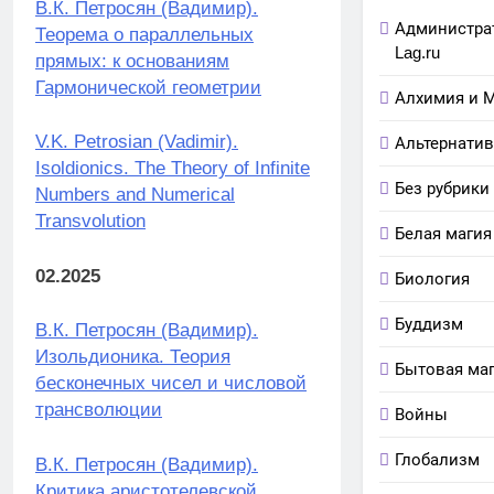
В.К. Петросян (Вадимир).
Администра
Теорема о параллельных
Lag.ru
прямых: к основаниям
Гармонической геометрии
Алхимия и 
V.K. Petrosian (Vadimir).
Альтернатив
Isoldionics. The Theory of Infinite
Без рубрики
Numbers and Numerical
Transvolution
Белая магия
02.2025
Биология
Буддизм
В.К. Петросян (Вадимир).
Изольдионика. Теория
Бытовая ма
бесконечных чисел и числовой
трансволюции
Войны
Глобализм
В.К. Петросян (Вадимир).
Критика аристотелевской