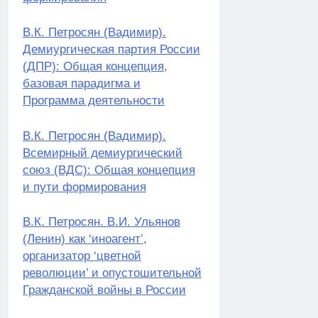
В.К. Петросян (Вадимир).
Демиургическая партия России
(ДПР): Общая концепция,
базовая парадигма и
Программа деятельности
В.К. Петросян (Вадимир).
Всемирный демиургический
союз (ВДС): Общая концепция
и пути формирования
В.К. Петросян. В.И. Ульянов
(Ленин) как ‘иноагент’,
организатор ‘цветной
революции’ и опустошительной
Гражданской войны в России