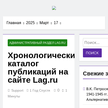
Перейти
к
содержимому
Главная
2025
Март
17
Найти:
АДМИНИСТРАТИВНЫЙ РАЗДЕЛ LAG.RU
Хронологический
каталог
публикаций на
Свежие 
сайте Lag.ru
В.К. Петрос
0
Support
1 Год Спустя
1
1941-1945 гг
Минуты
Альтернатив