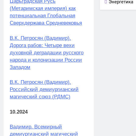
Царьградская Русь
Энергетика
(Метаримская империя) как
потенциальная Глобальная
Сверхдержава Средневековья
В.К. Петросян (Вадимир).
Дорога рабов: Четыре вехи
духовной деградации русского
народа и колонизации России
Западом
В.К. Петросян (Вадимир).
Российский демиургианский
магический союз (РДМС)
10.2024
Вадимир. Всемирный
демиургианский магический