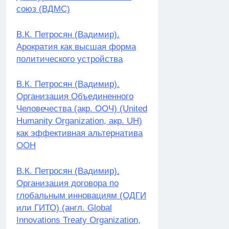
союз (ВДМС)
В.К. Петросян (Вадимир).
Арократия как высшая форма
политического устройства
В.К. Петросян (Вадимир).
Организация Объединенного
Человечества (акр. ООЧ) (United
Humanity Organization, акр. UH)
как эффективная альтернатива
ООН
В.К. Петросян (Вадимир).
Организация договора по
глобальным инновациям (ОДГИ
или ГИТО) (англ. Global
Innovations Treaty Organization,