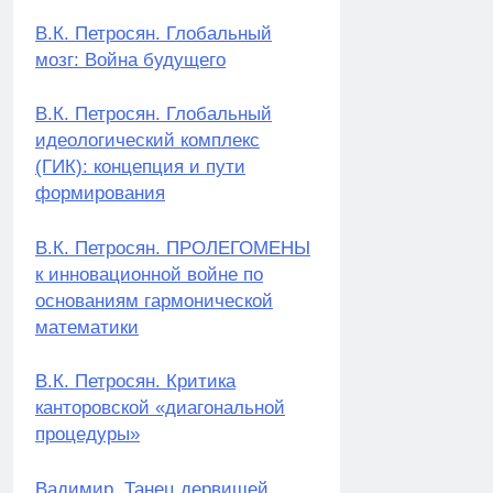
В.К. Петросян. Глобальный
мозг: Война будущего
В.К. Петросян. Глобальный
идеологический комплекс
(ГИК): концепция и пути
формирования
В.К. Петросян. ПРОЛЕГОМЕНЫ
к инновационной войне по
основаниям гармонической
математики
В.К. Петросян. Критика
канторовской «диагональной
процедуры»
Вадимир. Танец дервишей