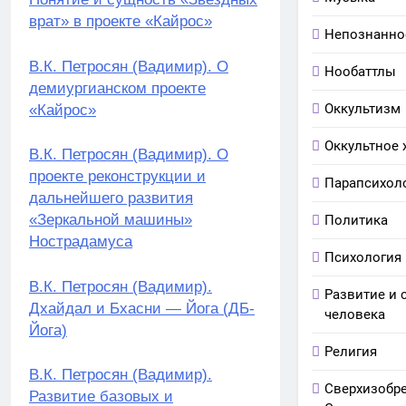
врат» в проекте «Кайрос»
Непознанно
В.К. Петросян (Вадимир). О
Нообаттлы
демиургианском проекте
Оккультизм
«Кайрос»
Оккультное 
В.К. Петросян (Вадимир). О
проекте реконструкции и
Парапсихол
дальнейшего развития
«Зеркальной машины»
Политика
Нострадамуса
Психология
В.К. Петросян (Вадимир).
Развитие и 
Дхайдал и Бхасни — Йога (ДБ-
человека
Йога)
Религия
В.К. Петросян (Вадимир).
Сверхизобре
Развитие базовых и