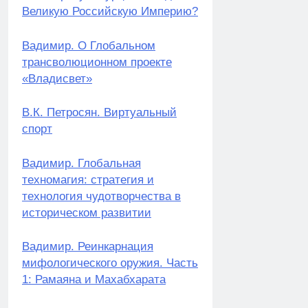
Великую Российскую Империю?
Вадимир. О Глобальном
трансволюционном проекте
«Владисвет»
В.К. Петросян. Виртуальный
спорт
Вадимир. Глобальная
техномагия: стратегия и
технология чудотворчества в
историческом развитии
Вадимир. Реинкарнация
мифологического оружия. Часть
1: Рамаяна и Махабхарата