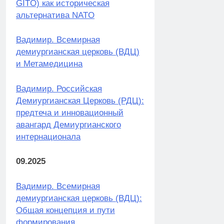
GITO) как историческая
альтернатива NATO
Вадимир. Всемирная
демиургианская церковь (ВДЦ)
и Метамедицина
Вадимир. Российская
Демиургианская Церковь (РДЦ):
предтеча и инновационный
авангард Демиургианского
интернационала
09.2025
Вадимир. Всемирная
демиургианская церковь (ВДЦ):
Общая концепция и пути
формирования