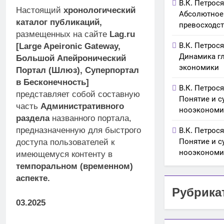
В.К. Петрося
Настоящий
хронологический
Абсолютное
каталог публикаций,
превосходств
размещенных на сайте
Lag.ru
В.К. Петрося
[Large Apeironic Gateway,
Динамика г
Большой Апейронический
экономики
Портал (Шлюз), Суперпортал
в Бесконечность]
В.К. Петрося
представляет собой составную
Понятие и с
часть
Административного
нооэкономи
раздела
названного портала,
предназначенную для быстрого
В.К. Петрося
Понятие и с
доступа пользователей к
нооэконом
имеющемуся контенту в
темпоральном (временном)
аспекте.
Рубрика
03.2025