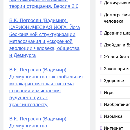
Демиургиан
теории отрицания. Версия 2.0
Демография
В.К. Петросян (Вадимир).
человека
КАРИОНИЧЕСКАЯ ЙОГА. Йога
Древние ци
бесконечной структуризации
метасознания и ускоренной
Дхайдал и Б
эволюции человека, общества
и Демиурга
Жнани-йога
Закон прит
В.К. Петросян (Вадимир).
Демиургианство как глобальная
Здоровье
метакариотическая система
сознания и мышления
Игры
будущего: путь к
трансинтеллекту
Изобретени
Изомика
В.К. Петросян (Вадимир).
Демиургианство:
Интернет