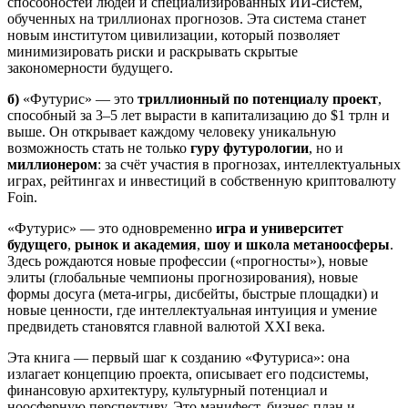
способностей людей и специализированных ИИ‑систем,
обученных на триллионах прогнозов. Эта система станет
новым институтом цивилизации, который позволяет
минимизировать риски и раскрывать скрытые
закономерности будущего.
б)
«Футурис» — это
триллионный по потенциалу проект
,
способный за 3–5 лет вырасти в капитализацию до $1 трлн и
выше. Он открывает каждому человеку уникальную
возможность стать не только
гуру футурологии
, но и
миллионером
: за счёт участия в прогнозах, интеллектуальных
играх, рейтингах и инвестиций в собственную криптовалюту
Foin.
«Футурис» — это одновременно
игра и университет
будущего
,
рынок и академия
,
шоу и школа метаноосферы
.
Здесь рождаются новые профессии («прогносты»), новые
элиты (глобальные чемпионы прогнозирования), новые
формы досуга (мета‑игры, дисбейты, быстрые площадки) и
новые ценности, где интеллектуальная интуиция и умение
предвидеть становятся главной валютой XXI века.
Эта книга — первый шаг к созданию «Футуриса»: она
излагает концепцию проекта, описывает его подсистемы,
финансовую архитектуру, культурный потенциал и
ноосферную перспективу. Это манифест, бизнес‑план и