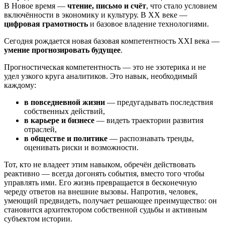
В Новое время —
чтение, письмо и счёт
, что стало условием
включённости в экономику и культуру. В XX веке —
цифровая грамотность
и базовое владение технологиями.
Сегодня рождается новая базовая компетентность XXI века —
умение прогнозировать будущее
.
Прогностическая компетентность — это не эзотерика и не
удел узкого круга аналитиков. Это навык, необходимый
каждому:
в повседневной жизни
— предугадывать последствия
собственных действий,
в карьере и бизнесе
— видеть траектории развития
отраслей,
в обществе и политике
— распознавать тренды,
оценивать риски и возможности.
Тот, кто не владеет этим навыком, обречён действовать
реактивно — всегда догонять события, вместо того чтобы
управлять ими. Его жизнь превращается в бесконечную
череду ответов на внешние вызовы. Напротив, человек,
умеющий предвидеть, получает решающее преимущество: он
становится архитектором собственной судьбы и активным
субъектом истории.