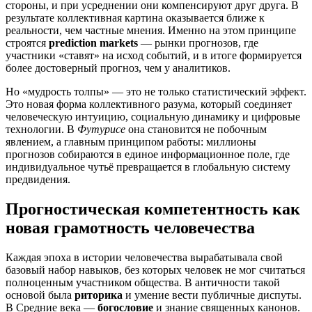
стороны, и при усреднении они компенсируют друг друга. В
результате коллективная картина оказывается ближе к
реальности, чем частные мнения. Именно на этом принципе
строятся
prediction markets
— рынки прогнозов, где
участники «ставят» на исход событий, и в итоге формируется
более достоверный прогноз, чем у аналитиков.
Но «мудрость толпы» — это не только статистический эффект.
Это новая форма коллективного разума, который соединяет
человеческую интуицию, социальную динамику и цифровые
технологии. В
Футурисе
она становится не побочным
явлением, а главным принципом работы: миллионы
прогнозов собираются в единое информационное поле, где
индивидуальное чутьё превращается в глобальную систему
предвидения.
Прогностическая компетентность как
новая грамотность человечества
Каждая эпоха в истории человечества вырабатывала свой
базовый набор навыков, без которых человек не мог считаться
полноценным участником общества. В античности такой
основой была
риторика
и умение вести публичные диспуты.
В Средние века —
богословие
и знание священных канонов.