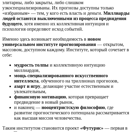
элитарны, либо закрыты, либо слишком
узкоспециализированы. Их прогнозы доступны только
«избранным» — тем, у кого есть власть и деньги.
Миллиарды
людей остаются выключенными из процесса предвидения
будущего
, хотя именно их коллективная интуиция и
психология определяют исход событий.
Именно здесь возникает необходимость в
новом
универсальном институте прогнозирования
— открытом,
массовом, доступном каждому. Институте, который сочетает в
себе:
мудрость толпы
и коллективную интуицию
миллиардов,
мощь специализированного искусственного
интеллекта
, обученного на триллионах прогнозов,
азарт и игру
, делающие участие естественным и
увлекательным,
финансовую мотивацию
, которая превращает
предвидение в новый рынок,
и наконец —
нооцентристскую философию
, где
развитие прогностического потенциала рассматривается
как высшая миссия человечества.
Таким институтом становится проект
«Футурис»
— первая в