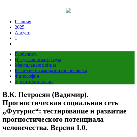
Перейти
к
содержимому
Главная
2025
Август
1
Глобализм
Искусственный разум
Ментальные войны
Развитие и саморазвитие человека
Философия
Хронотехнологии
В.К. Петросян (Вадимир).
Прогностическая социальная сеть
„Футурис“: тестирование и развитие
прогностического потенциала
человечества. Версия 1.0.