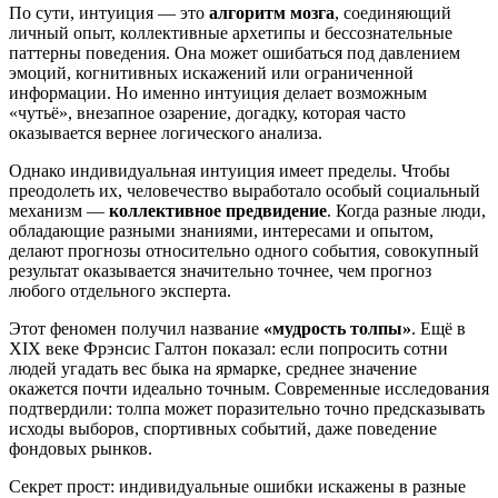
По сути, интуиция — это
алгоритм мозга
, соединяющий
личный опыт, коллективные архетипы и бессознательные
паттерны поведения. Она может ошибаться под давлением
эмоций, когнитивных искажений или ограниченной
информации. Но именно интуиция делает возможным
«чутьё», внезапное озарение, догадку, которая часто
оказывается вернее логического анализа.
Однако индивидуальная интуиция имеет пределы. Чтобы
преодолеть их, человечество выработало особый социальный
механизм —
коллективное предвидение
. Когда разные люди,
обладающие разными знаниями, интересами и опытом,
делают прогнозы относительно одного события, совокупный
результат оказывается значительно точнее, чем прогноз
любого отдельного эксперта.
Этот феномен получил название
«мудрость толпы»
. Ещё в
XIX веке Фрэнсис Галтон показал: если попросить сотни
людей угадать вес быка на ярмарке, среднее значение
окажется почти идеально точным. Современные исследования
подтвердили: толпа может поразительно точно предсказывать
исходы выборов, спортивных событий, даже поведение
фондовых рынков.
Секрет прост: индивидуальные ошибки искажены в разные