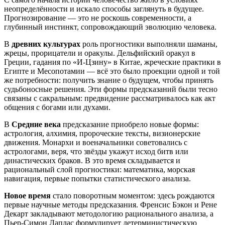
неопределённости и искало способы заглянуть в будущее.
Прогнозирование — это не роскошь современности, а
глубинный инстинкт, сопровождающий эволюцию человека.
В
древних культурах
роль прогностики выполняли шаманы,
жрецы, прорицатели и оракулы. Дельфийский оракул в
Греции, гадания по «И‑Цзину» в Китае, жреческие практики в
Египте и Месопотамии — всё это было проекции одной и той
же потребности: получить знание о будущем, чтобы принять
судьбоносные решения. Эти формы предсказаний были тесно
связаны с сакральным: предвидение рассматривалось как акт
общения с богами или духами.
В
Средние века
предсказание приобрело новые формы:
астрология, алхимия, пророческие тексты, визионерские
движения. Монархи и военачальники советовались с
астрологами, веря, что звёзды укажут исход битв или
династических браков. В это время складывается и
рациональный слой прогностики: математика, морская
навигация, первые попытки статистического анализа.
Новое время
стало поворотным моментом: здесь рождаются
первые научные методы предсказания. Френсис Бэкон и Рене
Декарт закладывают методологию рационального анализа, а
Пьер‑Симон Лаплас формулирует детерминистическую