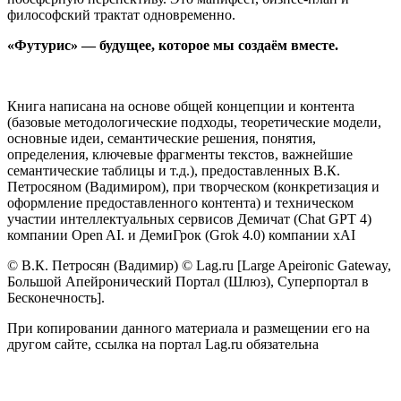
философский трактат одновременно.
«Футурис» — будущее, которое мы создаём вместе.
Книга написана на основе общей концепции и контента
(базовые методологические подходы, теоретические модели,
основные идеи, семантические решения, понятия,
определения, ключевые фрагменты текстов, важнейшие
семантические таблицы и т.д.), предоставленных В.К.
Петросяном (Вадимиром), при творческом (конкретизация и
оформление предоставленного контента) и техническом
участии интеллектуальных сервисов Демичат (Chat GPT 4)
компании Open AI. и ДемиГрок (Grok 4.0) компании xAI
© В.К. Петросян (Вадимир) © Lag.ru [Large Apeironic Gateway,
Большой Апейронический Портал (Шлюз), Суперпортал в
Бесконечность].
При копировании данного материала и размещении его на
другом сайте, ссылка на портал Lag.ru обязательна