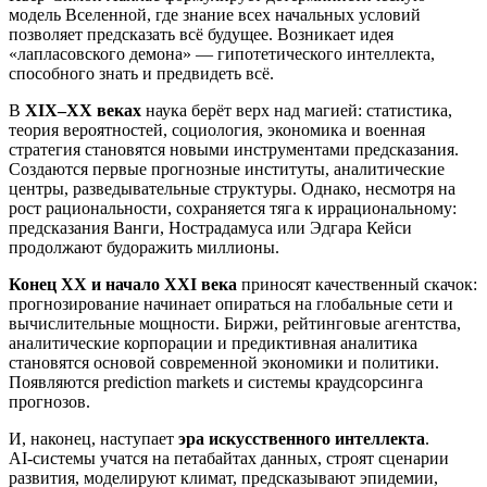
модель Вселенной, где знание всех начальных условий
позволяет предсказать всё будущее. Возникает идея
«лапласовского демона» — гипотетического интеллекта,
способного знать и предвидеть всё.
В
XIX–XX веках
наука берёт верх над магией: статистика,
теория вероятностей, социология, экономика и военная
стратегия становятся новыми инструментами предсказания.
Создаются первые прогнозные институты, аналитические
центры, разведывательные структуры. Однако, несмотря на
рост рациональности, сохраняется тяга к иррациональному:
предсказания Ванги, Нострадамуса или Эдгара Кейси
продолжают будоражить миллионы.
Конец XX и начало XXI века
приносят качественный скачок:
прогнозирование начинает опираться на глобальные сети и
вычислительные мощности. Биржи, рейтинговые агентства,
аналитические корпорации и предиктивная аналитика
становятся основой современной экономики и политики.
Появляются prediction markets и системы краудсорсинга
прогнозов.
И, наконец, наступает
эра искусственного интеллекта
.
AI‑системы учатся на петабайтах данных, строят сценарии
развития, моделируют климат, предсказывают эпидемии,