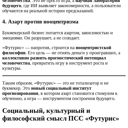
человечества
. Это не просто игра, а
научная лаборатория
будущего
, где ИИ выявляет закономерности, а пользователи
обучаются на реальной истории предсказаний.
4. Азарт против нооцентризма
Букмекерский бизнес питается азартом, зависимостью и
эмоциями. Он разрушает, а не созидает.
«Футурис» — напротив, строится на
нооцентристской
философии
. Его цель — не отнять деньги у проигравших, а
коллективно развить прогностический потенциал
человечества
, превратить игру в инструмент роста и
культуры.
Таким образом, «Футурис» — это не тотализатор и не
букмекер. Это
новый социальный институт
прогнозирования
, в котором азарт становится стимулом к
обучению, а игра — инструментом построения будущего.
Социальный, культурный и
философский смысл ПСС «Футурис»