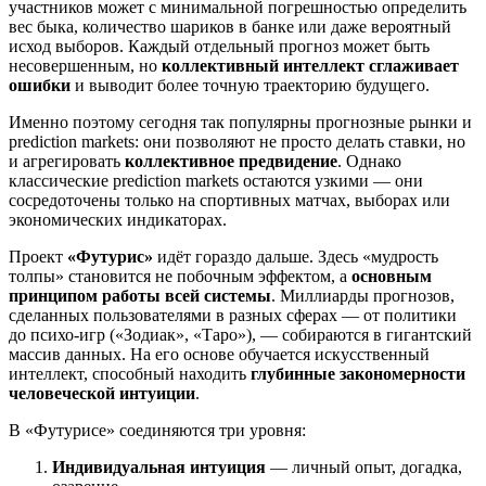
участников может с минимальной погрешностью определить
вес быка, количество шариков в банке или даже вероятный
исход выборов. Каждый отдельный прогноз может быть
несовершенным, но
коллективный интеллект сглаживает
ошибки
и выводит более точную траекторию будущего.
Именно поэтому сегодня так популярны прогнозные рынки и
prediction markets: они позволяют не просто делать ставки, но
и агрегировать
коллективное предвидение
. Однако
классические prediction markets остаются узкими — они
сосредоточены только на спортивных матчах, выборах или
экономических индикаторах.
Проект
«Футурис»
идёт гораздо дальше. Здесь «мудрость
толпы» становится не побочным эффектом, а
основным
принципом работы всей системы
. Миллиарды прогнозов,
сделанных пользователями в разных сферах — от политики
до психо‑игр («Зодиак», «Таро»), — собираются в гигантский
массив данных. На его основе обучается искусственный
интеллект, способный находить
глубинные закономерности
человеческой интуиции
.
В «Футурисе» соединяются три уровня:
Индивидуальная интуиция
— личный опыт, догадка,