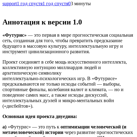
support
1 год спустя
1 год спустя
0
3 минуты
Аннотация к версии 1.0
«Футурис»
— это первая в мире прогностическая социальная
сеть, созданная для того, чтобы превратить предсказание
будущего в массовую культуру, интеллектуальную игру и
инструмент цивилизационного развития.
Проект соединяет в себе мощь искусственного интеллекта,
коллективную интуицию миллиардов людей и
архетипическую символику
интеллектуально‑психологических игр. В «Футурисе»
предсказываются не только исходы событий — выборы,
спортивные финалы, колебания валют и климата, — но и
поведение самих масс, а также исходы дискуссий,
интеллектуальных дуэлей и микро‑ментальных войн
(«дисбейтов»).
Основная идея проекта двуедина:
а)
«Футурис» — это путь к
оптимизации человеческой (и
метачеловеческой) истории
через развитие прогностических