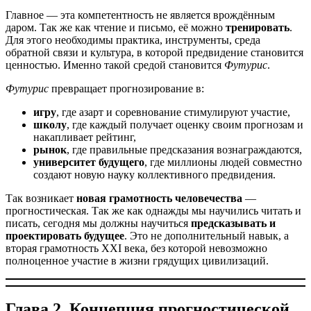
Главное — эта компетентность не является врождённым
даром. Так же как чтение и письмо, её можно
тренировать
.
Для этого необходимы практика, инструменты, среда
обратной связи и культура, в которой предвидение становится
ценностью. Именно такой средой становится
Футурис
.
Футурис
превращает прогнозирование в:
игру
, где азарт и соревнование стимулируют участие,
школу
, где каждый получает оценку своим прогнозам и
накапливает рейтинг,
рынок
, где правильные предсказания вознаграждаются,
университет будущего
, где миллионы людей совместно
создают новую науку коллективного предвидения.
Так возникает
новая грамотность человечества
—
прогностическая. Так же как однажды мы научились читать и
писать, сегодня мы должны научиться
предсказывать и
проектировать будущее
. Это не дополнительный навык, а
вторая грамотность XXI века, без которой невозможно
полноценное участие в жизни грядущих цивилизаций.
Глава 2. Концепция прогностической