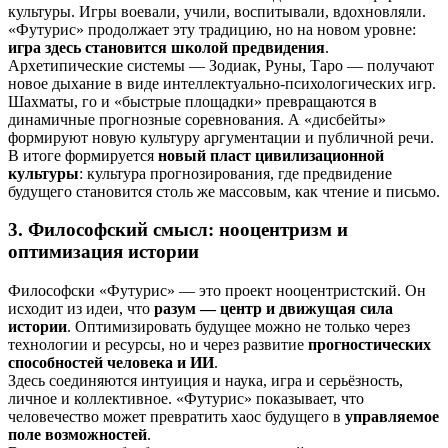
культуры. Игры воевали, учили, воспитывали, вдохновляли.
«Футурис» продолжает эту традицию, но на новом уровне:
игра здесь становится школой предвидения
.
Архетипические системы — Зодиак, Руны, Таро — получают
новое дыхание в виде интеллектуально‑психологических игр.
Шахматы, го и «быстрые площадки» превращаются в
динамичные прогнозные соревнования. А «дисбейты»
формируют новую культуру аргументации и публичной речи.
В итоге формируется
новый пласт цивилизационной
культуры
: культура прогнозирования, где предвидение
будущего становится столь же массовым, как чтение и письмо.
3. Философский смысл: нооцентризм и
оптимизация истории
Философски «Футурис» — это проект нооцентристский. Он
исходит из идеи, что
разум — центр и движущая сила
истории
. Оптимизировать будущее можно не только через
технологии и ресурсы, но и через развитие
прогностических
способностей человека и ИИ
.
Здесь соединяются интуиция и наука, игра и серьёзность,
личное и коллективное. «Футурис» показывает, что
человечество может превратить хаос будущего в
управляемое
поле возможностей
.