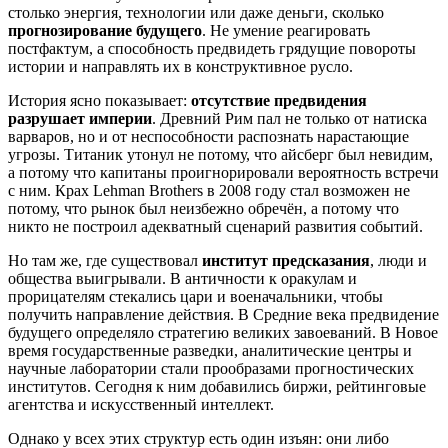
столько энергия, технологии или даже деньги, сколько
прогнозирование будущего
. Не умение реагировать
постфактум, а способность предвидеть грядущие повороты
истории и направлять их в конструктивное русло.
История ясно показывает:
отсутствие предвидения
разрушает империи
. Древний Рим пал не только от натиска
варваров, но и от неспособности распознать нарастающие
угрозы. Титаник утонул не потому, что айсберг был невидим,
а потому что капитаны проигнорировали вероятность встречи
с ним. Крах Lehman Brothers в 2008 году стал возможен не
потому, что рынок был неизбежно обречён, а потому что
никто не построил адекватный сценарий развития событий.
Но там же, где существовал
институт предсказания
, люди и
общества выигрывали. В античности к оракулам и
прорицателям стекались цари и военачальники, чтобы
получить направление действия. В Средние века предвидение
будущего определяло стратегию великих завоеваний. В Новое
время государственные разведки, аналитические центры и
научные лаборатории стали прообразами прогностических
институтов. Сегодня к ним добавились биржи, рейтинговые
агентства и искусственный интеллект.
Однако у всех этих структур есть один изъян: они либо