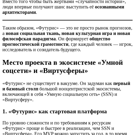
Вместо того чтобы быть жертвами «случайности истории»,
люди впервые получают шанс выступить её
осознанными
архитекторами
.
Таким образом, «Футурис» — это не просто рынок прогнозов,
а
новая социальная ткань, новая культурная игра и новая
философская парадигма
. Он формирует
общество
прогностической грамотности
, где каждый человек — игрок,
исследователь и созидатель будущего.
Место проекта в экосистеме «Умной
соцсети» и «Виртусферы»
«Футурис» не существует в вакууме. Он задуман как
первый
и базовый столп
большой нооцентристской экосистемы,
включающей в себя «Умную социальную сеть» (SSN) и
«Виртусферу».
1. «Футурис» как стартовая платформа
По уровню сложности и по требованиям к ресурсам
«Футурис» проще и быстрее в реализации, чем SSN и
«Виртусфера». Его MVP можно запустить за год, в то время