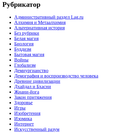
Рубрикатор
Административный раздел Lag.ru
Алхимия и Метаалхимия
Альтернативная история
Без рубрики
Белая магия
Биология
Буддизм
Бытовая магия
Войны
Глобализм
Демиургианство
Демография и воспроизводство человека
Древние цивилизации
Дхайдал и Бхасни
Жнани-йога
Закон притяжения
Здоровье
Игры
Изобретения
Изомика
Интернет
Искусственный разум