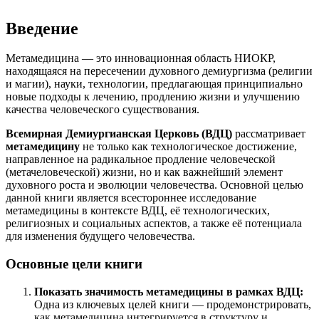
Введение
Метамедицина — это инновационная область НИОКР,
находящаяся на пересечении духовного демиургизма (религии
и магии), науки, технологии, предлагающая принципиально
новые подходы к лечению, продлению жизни и улучшению
качества человеческого существования.
Всемирная Демиургианская Церковь (ВДЦ)
рассматривает
метамедицину
не только как технологическое достижение,
направленное на радикальное продление человеческой
(метачеловеческой) жизни, но и как важнейший элемент
духовного роста и эволюции человечества. Основной целью
данной книги является всестороннее исследование
метамедицины в контексте ВДЦ, её технологических,
религиозных и социальных аспектов, а также её потенциала
для изменения будущего человечества.
Основные цели книги
Показать значимость метамедицины в рамках ВДЦ:
Одна из ключевых целей книги — продемонстрировать,
как метамедицина интегрируется в структуру и