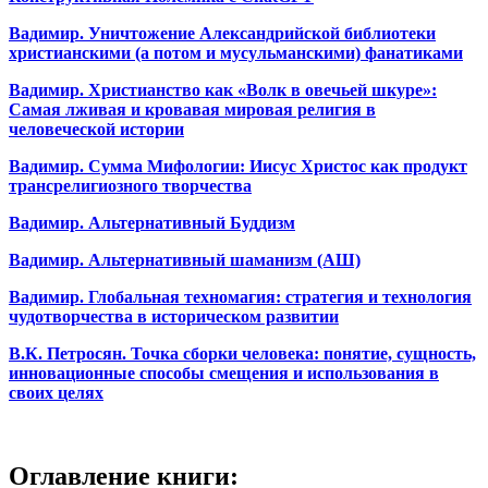
Вадимир. Уничтожение Александрийской библиотеки
христианскими (а потом и мусульманскими) фанатиками
Вадимир. Христианство как «Волк в овечьей шкуре»:
Самая лживая и кровавая мировая религия в
человеческой истории
Вадимир. Сумма Мифологии: Иисус Христос как продукт
трансрелигиозного творчества
Вадимир. Альтернативный Буддизм
Вадимир. Альтернативный шаманизм (АШ)
Вадимир. Глобальная техномагия: стратегия и технология
чудотворчества в историческом развитии
В.К. Петросян. Точка сборки человека: понятие, сущность,
инновационные способы смещения и использования в
своих целях
Оглавление книги: