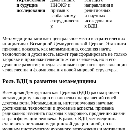
и будущие
НИОКР и
направления в
исследования
призыв к
религиозных
глобальному
и научных
сотрудничеств
исследования
у.
х ВДЦ.
Метамедицина занимает центральное место в стратегических
инициативах Всемирной Демиургианской Церкви. Эта книга
призвана показать, как метамедицина, соединяя науку,
технологию и духовность, может трансформировать не только
здоровье и продолжительность жизни человека, но и его
духовное развитие, предлагая новые горизонты для эволюции
человечества и формирования новой мировой структуры.
Роль ВДЦ в развитии метамедицины
Всемирная Демиургианская Церковь (ВДЦ) рассматривает
метамедицину как одно из ключевых направлений своей
деятельности. Метамедицина, интегрирующая научные
достижения, технологии и духовные аспекты, призвана
радикально изменить подходы к здоровью, продлению жизни
и трансформации человека. В рамках ВДЦ метамедицина
становится не только медицинской дисциплиной, но и
мощным инструментом духовного возрождения и мотивации.