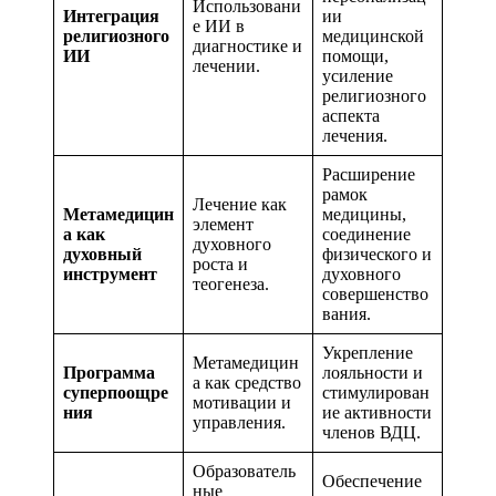
Использовани
Интеграция
ии
е ИИ в
религиозного
медицинской
диагностике и
ИИ
помощи,
лечении.
усиление
религиозного
аспекта
лечения.
Расширение
рамок
Лечение как
Метамедицин
медицины,
элемент
а как
соединение
духовного
духовный
физического и
роста и
инструмент
духовного
теогенеза.
совершенство
вания.
Укрепление
Метамедицин
Программа
лояльности и
а как средство
суперпоощре
стимулирован
мотивации и
ния
ие активности
управления.
членов ВДЦ.
Образователь
Обеспечение
ные