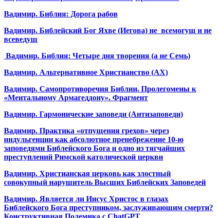
Вадимир. Библия: Дорога рабов
Вадимир. Библейский Бог Яхве (Иегова) не всемогущ и не
всеведущ
Вадимир. Библия: Четыре дня творения (а не Семь)
Вадимир. Альтернативное Христианство (АХ)
Вадимир. Самопротиворечия Библии. Пролегомены к
«Ментальному Армагеддону». Фрагмент
Вадимир. Гармонические заповеди (Антизаповеди)
Вадимир. Практика «отпущения грехов» через
индульгенции как абсолютное пренебрежение 10-ю
заповедями Библейского Бога и одно из тягчайших
преступлений Римской католической церкви
Вадимир. Христианская церковь как злостный
совокупный нарушитель Высших Библейских Заповедей
Вадимир. Является ли Иисус Христос в глазах
Библейского Бога преступником, заслуживающим смерти?
Конструктивная Полемика с ChatGPT