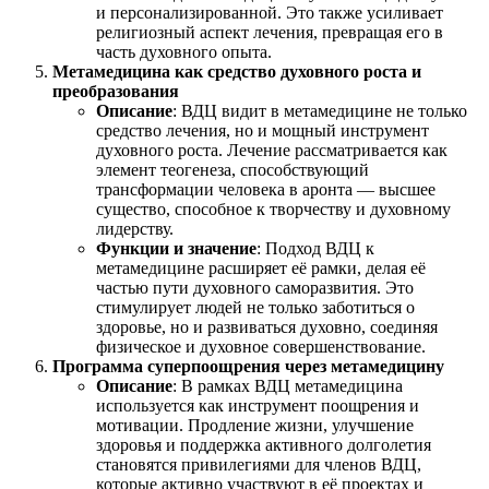
и персонализированной. Это также усиливает
религиозный аспект лечения, превращая его в
часть духовного опыта.
Метамедицина как средство духовного роста и
преобразования
Описание
: ВДЦ видит в метамедицине не только
средство лечения, но и мощный инструмент
духовного роста. Лечение рассматривается как
элемент теогенеза, способствующий
трансформации человека в аронта — высшее
существо, способное к творчеству и духовному
лидерству.
Функции и значение
: Подход ВДЦ к
метамедицине расширяет её рамки, делая её
частью пути духовного саморазвития. Это
стимулирует людей не только заботиться о
здоровье, но и развиваться духовно, соединяя
физическое и духовное совершенствование.
Программа суперпоощрения через метамедицину
Описание
: В рамках ВДЦ метамедицина
используется как инструмент поощрения и
мотивации. Продление жизни, улучшение
здоровья и поддержка активного долголетия
становятся привилегиями для членов ВДЦ,
которые активно участвуют в её проектах и