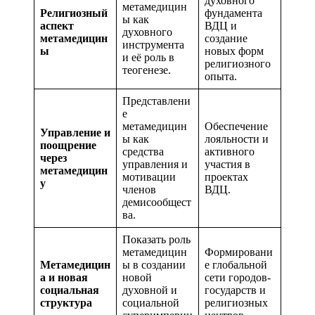
духовного
метамедицин
Религиозный
фундамента
ы как
аспект
ВДЦ и
духовного
метамедицин
создание
инструмента
ы
новых форм
и её роль в
религиозного
теогенезе.
опыта.
Представлени
е
метамедицин
Обеспечение
Управление и
ы как
лояльности и
поощрение
средства
активного
через
управления и
участия в
метамедицин
мотивации
проектах
у
членов
ВДЦ.
демисообщест
ва.
Показать роль
метамедицин
Формировани
Метамедицин
ы в создании
е глобальной
а и новая
новой
сети городов-
социальная
духовной и
государств и
структура
социальной
религиозных