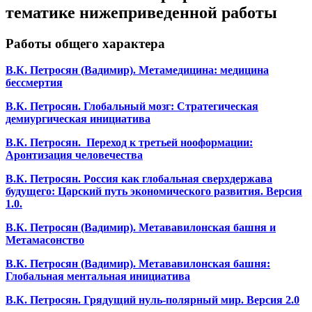
тематике нижеприведенной работы
Работы общего характера
В.К. Петросян (Вадимир). Метамедицина: медицина
бессмертия
В.К. Петросян. Глобальный мозг: Стратегическая
демиургическая инициатива
В.К. Петросян. Переход к третьей нооформации:
Аронтизация человечества
В.К. Петросян. Россия как глобальная сверхдержава
будущего: Царский путь экономического развития. Версия
1.0.
В.К. Петросян (Вадимир). Метававилонская башня и
Метамасонство
В.К. Петросян (Вадимир). Метававилонская башня:
Глобальная ментальная инициатива
В.К. Петросян. Грядущий нуль-полярный мир. Версия 2.0