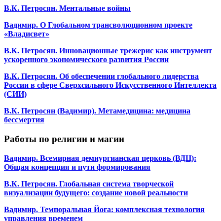
В.К. Петросян. Ментальные войны
Вадимир. О Глобальном трансволюционном проекте
«Владисвет»
В.К. Петросян. Инновационные трежерис как инструмент
ускоренного экономического развития России
В.К. Петросян. Об обеспечении глобального лидерства
России в сфере Сверхсильного Искусственного Интеллекта
(СИИ)
В.К. Петросян (Вадимир). Метамедицина: медицина
бессмертия
Работы по религии и магии
Вадимир. Всемирная демиургианская церковь (ВДЦ):
Общая концепция и пути формирования
В.К. Петросян. Глобальная система творческой
визуализации будущего: создание новой реальности
Вадимир. Темпоральная Йога: комплексная технология
управления временем