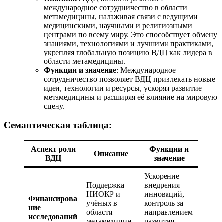
международное сотрудничество в области
метамедицины, налаживая связи с ведущими
медицинскими, научными и религиозными
центрами по всему миру. Это способствует обмену
знаниями, технологиями и лучшими практиками,
укрепляя глобальную позицию ВДЦ как лидера в
области метамедицины.
Функции и значение
: Международное
сотрудничество позволяет ВДЦ привлекать новые
идеи, технологии и ресурсы, ускоряя развитие
метамедицины и расширяя её влияние на мировую
сцену.
Семантическая таблица:
Аспект роли
Функции и
Описание
ВДЦ
значение
Ускорение
Поддержка
внедрения
НИОКР и
инноваций,
Финансирова
учёных в
контроль за
ние
области
направлением
исследований
метамедицин
развития