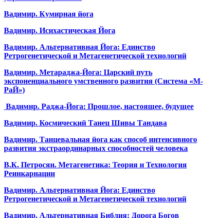
Вадимир. Кумирная йога
Вадимир. Исихастическая Йога
Вадимир. Альтернативная Йога: Единство
Ретрогенетической и Метагенетической технологий
Вадимир. Метараджа-Йога: Царский путь
экспоненциального умственного развития (Система «М-
РаЙ»)
Вадимир. Раджа-Йога: Прошлое, настоящее, будущее
Вадимир. Космический Танец Шивы Тандава
Вадимир. Танцевальная йога как способ интенсивного
развития экстраординарных способностей человека
В.К. Петросян. Метагенетика: Теория и Технология
Реинкарнации
Вадимир. Альтернативная Йога: Единство
Ретрогенетической и Метагенетической технологий
Вадимир. Альтернативная Библия: Дорога Богов