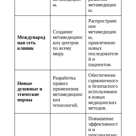
ы.
метамедицин
ы.
Распростране
ние
Создание
метамедицин
Международ
метамедицинс
ы,
ная сеть
ких центров
привлечение
клиник
по всему
новых
миру.
последователе
й и
пациентов.
Обеспечение
Разработка
гармоничного
Новые
правил
и безопасного
духовные и
применения
использовани
этические
метамедицинс
я новых
нормы
ких
медицинских
технологий.
методов.
Повышение
эффективност
и и
персонализац