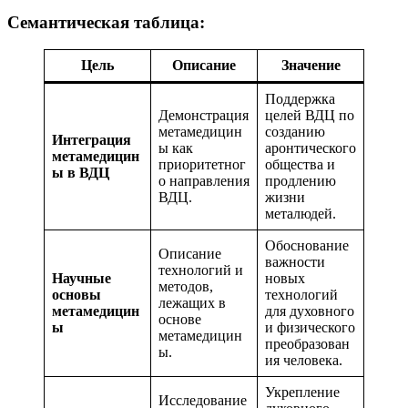
Семантическая таблица:
Цель
Описание
Значение
Поддержка
Демонстрация
целей ВДЦ по
метамедицин
созданию
Интеграция
ы как
аронтического
метамедицин
приоритетног
общества и
ы в ВДЦ
о направления
продлению
ВДЦ.
жизни
металюдей.
Обоснование
Описание
важности
технологий и
Научные
новых
методов,
основы
технологий
лежащих в
метамедицин
для духовного
основе
ы
и физического
метамедицин
преобразован
ы.
ия человека.
Укрепление
Исследование