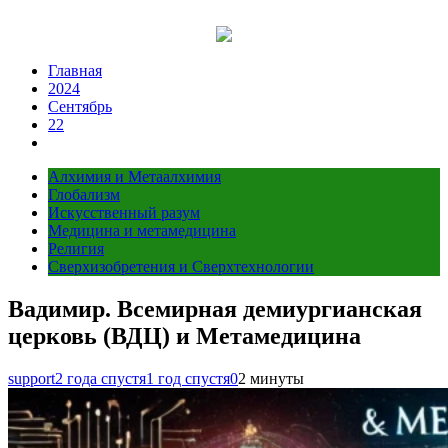
Перейти
к
содержимому
Главная
2024
Сентябрь
22
Алхимия и Метаалхимия
Глобализм
Искусственный разум
Медицина и метамедицина
Религия
Сверхизобретения и Сверхтехнологии
Вадимир. Всемирная демиургианская
церковь (ВДЦ) и Метамедицина
support
2 года спустя
1 год спустя
0
2 минуты