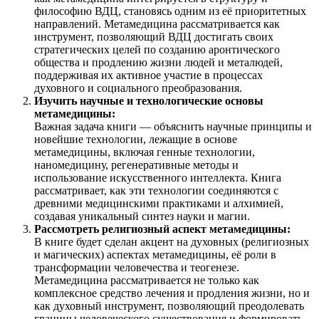
философию ВДЦ, становясь одним из её приоритетных
направлений. Метамедицина рассматривается как
инструмент, позволяющий ВДЦ достигать своих
стратегических целей по созданию аронтического
общества и продлению жизни людей и металюдей,
поддерживая их активное участие в процессах
духовного и социального преобразования.
Изучить научные и технологические основы
метамедицины:
Важная задача книги — объяснить научные принципы и
новейшие технологии, лежащие в основе
метамедицины, включая генные технологии,
наномедицину, регенеративные методы и
использование искусственного интеллекта. Книга
рассматривает, как эти технологии соединяются с
древними медицинскими практиками и алхимией,
создавая уникальный синтез науки и магии.
Рассмотреть религиозный аспект метамедицины:
В книге будет сделан акцент на духовных (религиозных
и магических) аспектах метамедицины, её роли в
трансформации человечества и теогенезе.
Метамедицина рассматривается не только как
комплексное средство лечения и продления жизни, но и
как духовный инструмент, позволяющий преодолевать
границы человеческого существования и формировать