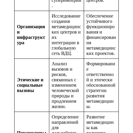
суперимперии
центров.
.
Исследование
Обеспечение
создания
устойчивого
Организация
метамедицинс
функциониро
и
ких центров и
вания и
инфраструкт
их
финансирован
ура
интеграции в
ия
глобальную
метамедицинс
сеть ВДЦ.
ких проектов.
Анализ
Формировани
вызовов и
е
рисков,
ответственно
Этические и
связанных с
й и этически
социальные
изменением
обоснованной
вызовы
человеческой
стратегии
природы и
развития
продлением
метамедицин
жизни.
ы.
Определение
Развитие
направлений
метамедицин
для
ы как
Перспективы
дальнейших
ведущего