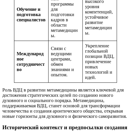
высокого
программы
уровня
Обучение и
для
компетенций,
подготовка
подготовки
устойчивое
специалистов
кадров в
развитие
области
метамедицин
метамедицин
ы.
ы.
Укрепление
Связи с
глобальной
Международ
ведущими
позиции ВДЦ,
ное
центрами,
привлечение
сотрудничест
обмен
новых
во
знаниями и
технологий и
опытом.
идей.
Роль ВДЦ в развитии метамедицины является ключевой для
достижения стратегических целей по созданию нового
духовного и социального порядка. Метамедицина,
поддерживаемая ВДЦ, станет основой для трансформации
человечества и создания аронтического общества, открывая
новые горизонты для духовного и физического саморазвития.
Исторический контекст и предпосылки создания