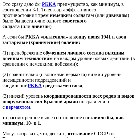
Это сразу дало бы
РККА
преимущество, как минимум, в
соотношении 3-1. То есть для эффективного
противостояния
трем немецким солдатам
(или
дивизиям
)
было бы достаточно одного
советского
солдата
(или
дивизи
и).
А если бы
РККА «вылечила» к концу июня 1941 г. свои
застарелые (хронические) болезни:
(1) пренебрежение
обучением личного состава высшим
военным технологиям
на каждом уровне боевых действий (в
сравнении с немецкими войсками);
(2) сравнительно (с войсками вермахта) низкий уровень
насыщенности подразделений и
соединений
РККА
средствами связи
;
(3) низкий уровень
координированности всех родов и видов
вооруженных сил Красной армии
по сравнению
с
вермахтом
,
то рассмотренное выше соотношение
составило бы, как
минимум, 10- к 1.
Могут возразить, что, дескать,
отставание СССР от