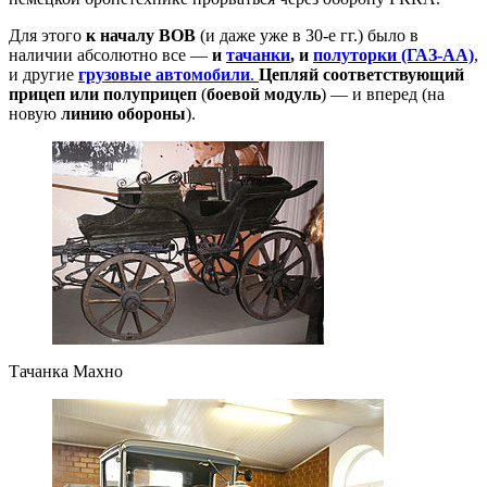
Для этого
к началу ВОВ
(и даже уже в 30-е гг.) было в
наличии абсолютно все —
и
тачанки
, и
полуторки
(ГАЗ-АА)
,
и другие
грузовые автомобили
.
Цепляй соответствующий
прицеп или полуприцеп
(
боевой модуль
) — и вперед (на
новую
линию обороны
).
Тачанка Махно