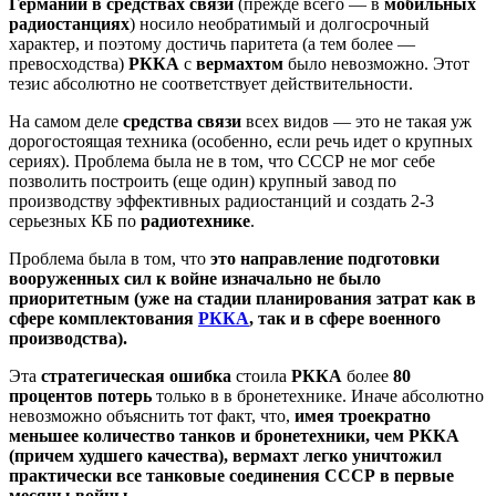
Германии в средствах связи
(прежде всего — в
мобильных
радиостанциях
) носило необратимый и долгосрочный
характер, и поэтому достичь паритета (а тем более —
превосходства)
РККА
с
вермахтом
было невозможно. Этот
тезис абсолютно не соответствует действительности.
На самом деле
средства связи
всех видов — это не такая уж
дорогостоящая техника (особенно, если речь идет о крупных
сериях). Проблема была не в том, что СССР не мог себе
позволить построить (еще один) крупный завод по
производству эффективных радиостанций и создать 2-3
серьезных КБ по
радиотехнике
.
Проблема была в том, что
это направление подготовки
вооруженных сил к войне изначально не было
приоритетным (уже на стадии планирования затрат как в
сфере комплектования
РККА
, так и в сфере военного
производства).
Эта
стратегическая ошибка
стоила
РККА
более
80
процентов потерь
только в в бронетехнике. Иначе абсолютно
невозможно объяснить тот факт, что,
имея троекратно
меньшее количество танков и бронетехники, чем РККА
(причем худшего качества), вермахт легко уничтожил
практически все танковые соединения СССР в первые
месяцы войны.