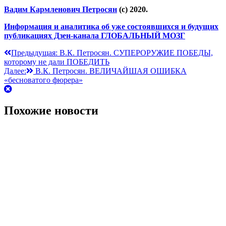
Вадим Кармленович Петросян
(с) 2020.
Информация и аналитика об уже состоявшихся и будущих
публикациях Дзен-канала ГЛОБАЛЬНЫЙ МОЗГ
Навигация
Предыдущая:
В.К. Петросян. СУПЕРОРУЖИЕ ПОБЕДЫ,
которому не дали ПОБЕДИТЬ
по
Далее:
В.К. Петросян. ВЕЛИЧАЙШАЯ ОШИБКА
записям
«бесноватого фюрера»
Похожие новости