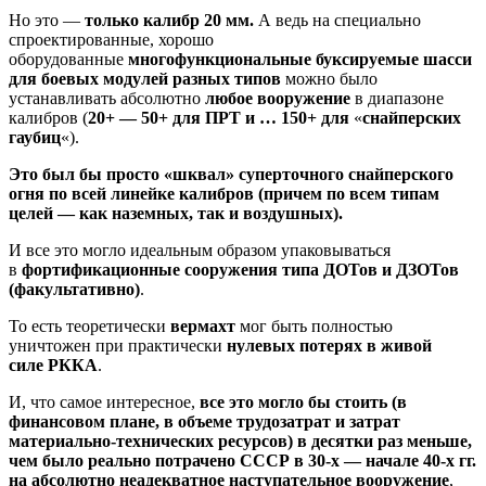
Но это —
только калибр 20 мм.
А ведь на специально
спроектированные, хорошо
оборудованные
многофункциональные буксируемые шасси
для боевых модулей разных типов
можно было
устанавливать абсолютно
любое вооружение
в диапазоне
калибров (
20+ — 50+ для ПРТ и … 150+ для
«
снайперских
гаубиц
«).
Это был бы просто «шквал» суперточного снайперского
огня по всей линейке калибров (причем по всем типам
целей — как наземных, так и воздушных).
И все это могло идеальным образом упаковываться
в
фортификационные сооружения типа ДОТов и ДЗОТов
(факультативно)
.
То есть теоретически
вермахт
мог быть полностью
уничтожен при практически
нулевых потерях в живой
силе
РККА
.
И, что самое интересное,
все это могло бы стоить (в
финансовом плане, в объеме трудозатрат и затрат
материально-технических ресурсов) в десятки раз меньше,
чем было реально потрачено СССР в 30-х — начале 40-х гг.
на абсолютно неадекватное наступательное вооружение
,