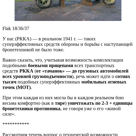
Flak 18/36/37
У нас (РККА) — в реальном 1941 г. — таких
суперэффективных средств обороны и борьбы с наступающей
бронетехникой не было тоже.
Важно сказать, что, учитывая возможность комплектации
подобными
боевыми прицепами
всех транспортных
средств
РККА
(
от «тачанок» — до грузовых автомобилей
всех уровней грузоподъемности
), речь может идти о
сотнях
тысяч
подобных суперэффективных
мобильных огневых
точек (МОТ)
.
При этом каждая из них могла бы в каждом реальном бою
весьма комфортно (как в
тире
)
уничтожать по 2-3 + единицы
бронетехники противника
, не говоря уже о его «живой
силе».
***********
Рассмотрим теперь вопрос о технической возможности