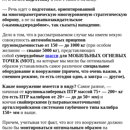
— Речь идет о
подготовке, ориентированной
на
многопраметрическую многоуровневую стратегическую
оборону
, а не на
шапкозакидательское
(«камикадзеродобное», так сказать) нападение.
Дело в том, что в рассматриваемом случае мы имеем некую
совокупность
автомобильных прицепов
грузоподъемностью от 150 — до 1000 кг
(при особом
желании —
свыше 5000 кг
), представляющих
собой
суперудобные
шасси
для
МОБИЛЬНЫХ ОГНЕВЫХ
ТОЧЕК (МОТ)
, на которые мы могли бы оптимальный
образом устанавливать самое различное
специальное
оборудование и вооружение (причем, что очень важно, в
сменном режиме, то есть сегодня одно, а завтра — другое).
Какое вооружение имеется в виду?
Самое разное, —
начиная от
крупнокалиберных ПТР массой 75+ — 200+ кг
(то есть ПТР калибров от 20+ — до до 50+ мм)
и
кончая
снайперскими (ультравысокоточными)
артиллерийскими системами гаубичного типа калибра
150+ мм
и выше.
Причем, учитывая тот факт, что все это вооружение должно
было бы
монтироваться
оптимальным образом
на