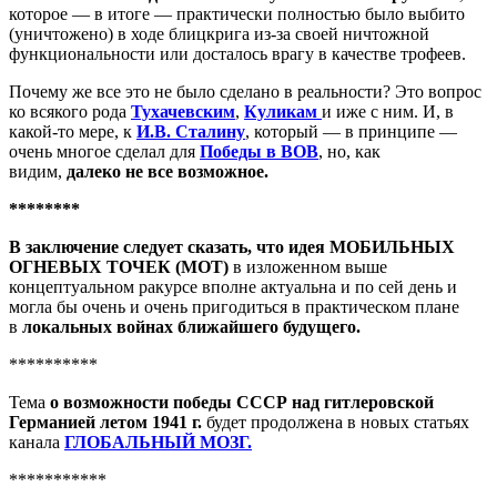
которое — в итоге — практически полностью было выбито
(уничтожено) в ходе блицкрига из-за своей ничтожной
функциональности или досталось врагу в качестве трофеев.
Почему же все это не было сделано в реальности? Это вопрос
ко всякого рода
Тухачевским
,
Куликам
и иже с ним. И, в
какой-то мере, к
И.В. Сталину
, который — в принципе —
очень многое сделал для
Победы в ВОВ
, но, как
видим,
далеко не все возможное.
********
В заключение следует сказать, что идея
МОБИЛЬНЫХ
ОГНЕВЫХ ТОЧЕК (МОТ)
в изложенном выше
концептуальном ракурсе вполне актуальна и по сей день и
могла бы очень и очень пригодиться в практическом плане
в
локальных войнах ближайшего будущего.
**********
Тема
о возможности победы СССР над гитлеровской
Германией летом 1941 г.
будет продолжена в новых статьях
канала
ГЛОБАЛЬНЫЙ МОЗГ.
***********