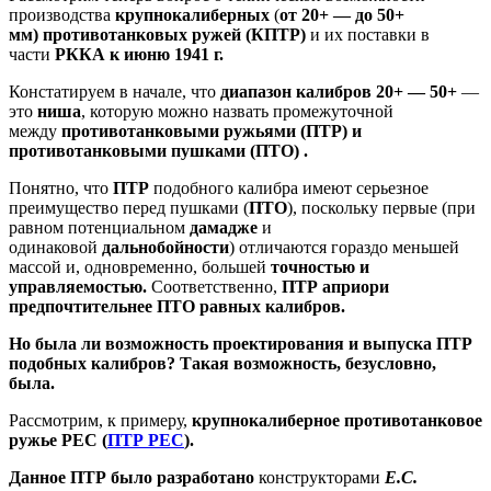
производства
крупнокалиберных
(
от 20+ — до 50+
мм)
противотанковых ружей (КПТР)
и их поставки в
части
РККА к июню 1941 г.
Констатируем в начале, что
диапазон калибров 20+ — 50+
—
это
ниша
, которую можно назвать промежуточной
между
противотанковыми
ружьями
(ПТР)
и
противотанковыми пушками
(ПТО)
.
Понятно, что
ПТР
подобного калибра имеют серьезное
преимущество перед пушками (
ПТО
), поскольку первые (при
равном потенциальном
дамадже
и
одинаковой
дальнобойности
) отличаются гораздо меньшей
массой и, одновременно, большей
точностью и
управляемостью.
Соответственно,
ПТР априори
предпочтительнее ПТО равных калибров.
Но была ли возможность проектирования и выпуска ПТР
подобных калибров? Такая возможность, безусловно,
была.
Рассмотрим, к примеру,
крупнокалиберное противотанковое
ружье РЕС (
ПТР РЕС
).
Данное ПТР было разработано
конструкторами
Е.С.