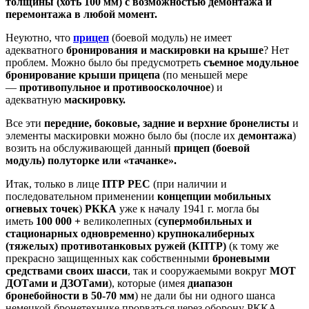
толщины (хоть 100 мм) с возможностью демонтажа и
перемонтажа в любой момент.
Неуютно, что
прицеп
(боевой модуль) не имеет
адекватного
бронирования и маскировки на крыше
? Нет
проблем. Можно было бы предусмотреть
съемное модульное
бронирование крыши прицепа
(по меньшей мере
—
противопульное и противоосколочное
) и
адекватную
маскировку.
Все эти
передние, боковые, задние и верхние
бронелисты
и
элементы маскировки можно было бы (после их
демонтажа
)
возить на обслуживающей данный
прицеп (боевой
модуль)
полуторке или «тачанке».
Итак, только в лице
ПТР РЕС
(при наличии и
последовательном применении
концепции
мобильных
огневых точек
)
РККА
уже к началу 1941 г. могла бы
иметь
100 000 +
великолепных (
супермобильных
и
стационарных одновременно
)
крупнокалиберных
(тяжелых) противотанковых ружей (КПТР)
(к тому же
прекрасно защищенных как собственными
броневыми
средствами своих шасси
, так и сооружаемыми вокруг
МОТ
ДОТами и ДЗОТами
), которые (имея
диапазон
бронебойности в 50-70 мм
) не дали бы ни одного шанса
немецкой бронетехнике прорваться через оборону РККА.