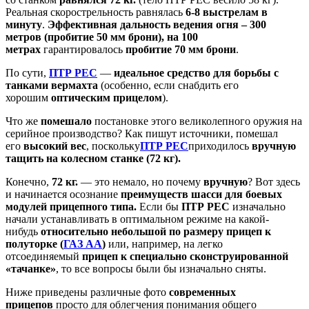
Реальная скорострельность равнялась
6-8 выстрелам в
минуту
.
Эффективная дальность ведения огня – 300
метров (пробитие 50 мм брони), на 100
метрах
гарантировалось
пробитие
70 мм брони
.
По сути,
ПТР РЕС
—
идеальное средство для борьбы с
танками вермахта
(особенно, если снабдить его
хорошим
оптическим прицелом
).
Что же
помешало
постановке этого великолепного оружия на
серийное производство? Как пишут источники, помешал
его
высокий вес
, поскольку
ПТР РЕС
приходилось
вручную
тащить на колесном станке (72 кг).
Конечно,
72 кг.
— это немало, но почему
вручную
? Вот здесь
и начинается осознание
преимуществ шасси для боевых
модулей прицепного типа.
Если бы
ПТР РЕС
изначально
начали устанавливать в оптимальном режиме на какой-
нибудь
относительно небольшой по размеру
прицеп к
полуторке
(
ГАЗ АА
)
или, например, на легко
отсоединяемый
прицеп к специально сконструированной
«тачанке»
, то все вопросы были бы изначально сняты.
Ниже приведены различные фото
современных
прицепов
просто для облегчения понимания общего