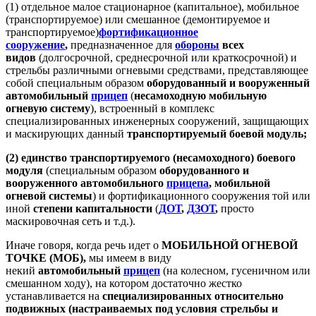
(1) отдельное малое стационарное (капитальное), мобильное
(транспортируемое) или смешанное (демонтируемое и
транспортируемое)
фортификационное
сооружение
,
предназначенное для
обороны
всех
видов
(долгосрочной, среднесрочной или краткосрочной) и
стрельбы различными огневыми средствами, представляющее
собой специальным образом
оборудованный и вооруженный
автомобильный
прицеп
(
несамоходную мобильную
огневую систему
), встроенный в комплекс
специализированных инженерных сооружений, защищающих
и маскирующих данный
транспортируемый
боевой модуль;
(2) единство
транспортируемого
(несамоходного)
боевого
модуля
(специальным образом
оборудованного и
вооруженного автомобильного
прицепа
,
мобильной
огневой системы
) и фортификационного сооружения той или
иной
степени капитальности
(
ДОТ
,
ДЗОТ
,
просто
маскировочная сеть и т.д.).
Иначе говоря, когда речь идет о
МОБИЛЬНОЙ ОГНЕВОЙ
ТОЧКЕ (МОБ),
мы имеем в виду
некий
автомобильный
прицеп
(на колесном, гусеничном или
смешанном ходу), на котором достаточно жестко
устанавливается на
специализированных относительно
подвижных (настраиваемых под условия стрельбы и