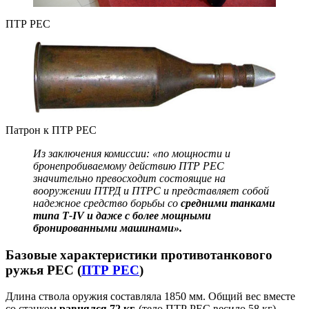
ПТР РЕС
Патрон к ПТР РЕС
Из заключения комиссии: «по мощности и
бронепробиваемому действию ПТР РЕС
значительно превосходит состоящие на
вооружении ПТРД и ПТРС и представляет собой
надежное средство борьбы со
средними танками
типа Т-IV и даже с более мощными
бронированными машинами».
Базовые х
арактеристики противотанкового
ружья РЕС (
ПТР РЕС
)
Длина ствола оружия составляла 1850 мм. Общий вес вместе
со станком
равнялся 72 кг.
(тело ПТР РЕС весило 58 кг).