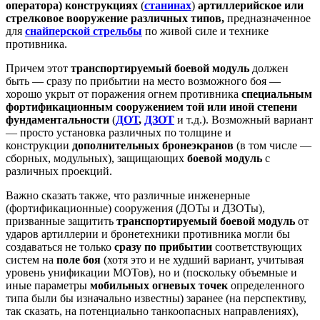
оператора) конструкциях
(
станинах
)
артиллерийское или
стрелковое вооружение различных типов,
предназначенное
для
снайперской стрельбы
по живой силе и технике
противника.
Причем этот
транспортируемый боевой модуль
должен
быть — сразу по прибытии на место возможного боя —
хорошо укрыт от поражения огнем противника
специальным
фортификационным сооружением
той или иной степени
фундаментальности
(
ДОТ
,
ДЗОТ
и т.д.). Возможный вариант
— просто установка различных по толщине и
конструкции
дополнительных
бронеэкранов
(в том числе —
сборных, модульных), защищающих
боевой модуль
с
различных проекций.
Важно сказать также, что различные инженерные
(фортификационные) сооружения (ДОТы и ДЗОТы),
призванные защитить
транспортируемый боевой модуль
от
ударов артиллерии и бронетехники противника могли бы
создаваться не только
сразу по прибытии
соответствующих
систем на
поле боя
(хотя это и не худший вариант, учитывая
уровень унификации МОТов), но и (поскольку объемные и
иные параметры
мобильных огневых точек
определенного
типа были бы изначально известны) заранее (на перспективу,
так сказать, на потенциально танкоопасных направлениях),