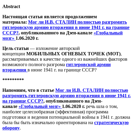
Abstract
Настоящая статья является продолжением
материала:
Мог ли И.В. СТАЛИН полностью разгромить
гитлеровскую армию вторжения в июне 1941 г. на границе
СССР?
, опубликованного на Дзен-канале
«Глобальный
мозг»
1.06.2020 г.
Цель статьи
— изложение авторской
концепции
МОБИЛЬНЫХ ОГНЕВЫХ ТОЧЕК (МОТ)
,
рассматриваемых в качестве одного из важнейших факторов
возможного полного разгрома
гитлеровской армии
вторжения
в июне 1941 г. на границе СССР?
*********
Напомним, что в статье
Мог ли И.В. СТАЛИН полностью
разгромить гитлеровскую армию вторжения в июне 1941 г.
на границе СССР?
, опубликованного на Дзен-
канале
«Глобальный мозг»
1.06.2020 г.
речь шла о том,
наиболее целесообразная (эффективная) программа
подготовки и ведения потенциальной войны в 1941 г. должна
была бы быть изначально ориентирована на
стратегическую
оборону
.