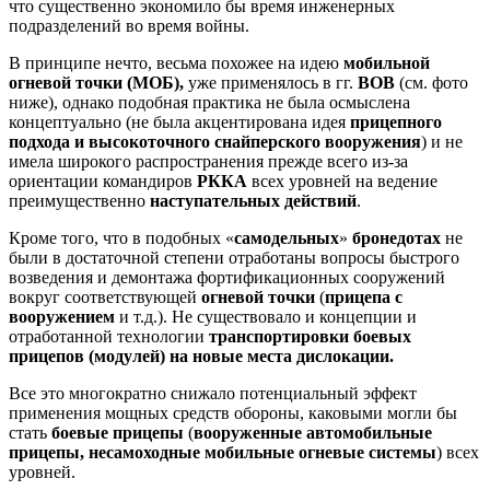
что существенно экономило бы время инженерных
подразделений во время войны.
В принципе нечто, весьма похожее на идею
мобильной
огневой точки
(МОБ),
уже применялось в гг.
ВОВ
(см. фото
ниже), однако подобная практика не была осмыслена
концептуально (не была акцентирована идея
прицепного
подхода и высокоточного снайперского вооружения
) и не
имела широкого распространения прежде всего из-за
ориентации командиров
РККА
всех уровней на ведение
преимущественно
наступательных действий
.
Кроме того, что в подобных «
самодельных
»
бронедотах
не
были в достаточной степени отработаны вопросы быстрого
возведения и демонтажа фортификационных сооружений
вокруг соответствующей
огневой точки
(
прицепа
с
вооружением
и т.д.). Не существовало и концепции и
отработанной технологии
транспортировки боевых
прицепов (модулей) на новые места дислокации.
Все это многократно снижало потенциальный эффект
применения мощных средств обороны, каковыми могли бы
стать
боевые прицепы
(
вооруженные автомобильные
прицепы,
несамоходные мобильные огневые системы
) всех
уровней.