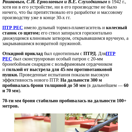
Рашковым, С.И. Ермолаевым и В.Е. Слуходкиным
в 1942 г.,
хотя ни в его устройстве, ни в его производстве не было
ничего, что бы препятствовало его разработке и массовому
производству уже в конце 30-х гг.
ПТР РЕС
имело дульный тормоз-пламегаситель и
колесный
станок со щитом;
его ствол запирался горизонтально
движущимся клиновым затвором, открывавшимся вручную, а
закрывавшимся возвратной пружиной.
Откидной приклад
был однотипным с
ПТРД
. Для
ПТР
РЕС
был сконструирован особый патрон с 20-мм
бронебойным снарядом с вольфрамовым сердечником
и
гильзой от выстрела для 45-мм противотанковой
пушки.
Проведенные испытания показали высокую
эффективность нового ПТР.
На дальности 300 м
пробивалась броня толщиной до 50 мм
(в дальнейшем —
60
и 70 мм
).
70-ти мм броня стабильно пробивалась на дальности 100+
метров.