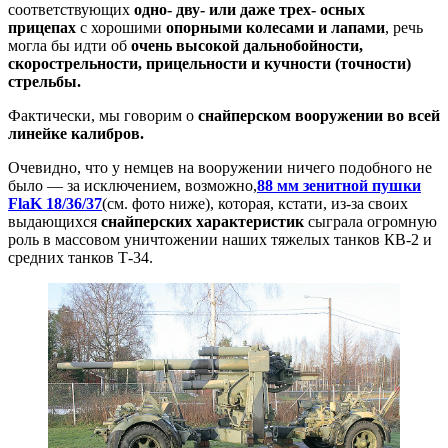
соответствующих
одно- дву- или даже трех- осных
прицепах
с хорошими
опорными колесами и лапами
, речь
могла бы идти об
очень высокой
дальнобойности,
скорострельности, прицельности и кучности (точности)
стрельбы.
Фактически, мы говорим о
снайперском вооружении во всей
линейке калибров.
Очевидно, что у немцев на вооружении ничего подобного не
было — за исключением, возможно,
88 мм зенитной пушки
FlaK 18/36/37
(см. фото ниже), которая, кстати, из-за своих
выдающихся
снайперских характеристик
сыграла огромную
роль в массовом уничтожении наших тяжелых танков КВ-2 и
средних танков Т-34.