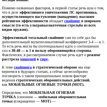
Помимо названных факторов, в первой статье речь шла о том,
что в деле
эффективного
уничтожения ЛС противника,
осуществляющего наступление (нападение)
,
высшим
рейтингом эффективности
обладает
снайпинг
в широком
смысле (то есть ультравысокоточная стрельба из всех
видов оружия).
Эффективный тотальный снайпинг
сам по себе дал бы
дополнительный мультипликативный коэффициент 3-4 — к 1.
То есть речь могла бы (потенциально) идти о соотношении
сил в
30-40 — к 1 в пользу обороняющейся стороны
.
Фактически, в рассматриваемом случае речь идет о
режиме
расстрела
мишеней
в
тире
.
К теме
снайпинга
в стратегической обороне
мы еще
вернемся в будущих статьях, а сейчас целесообразно
поговорить о таком принципиально новом факторе
ведения
стратегических оборонительных действий
,
как
МОБИЛЬНЫЕ ОГНЕВЫЕ ТОЧКИ (МОТ).
Определим, что
МОБИЛЬНАЯ ОГНЕВАЯ
ТОЧКА
(синоним —
мобильная оборонительная
точка
)
(
сокращенно —
МОТ)
—