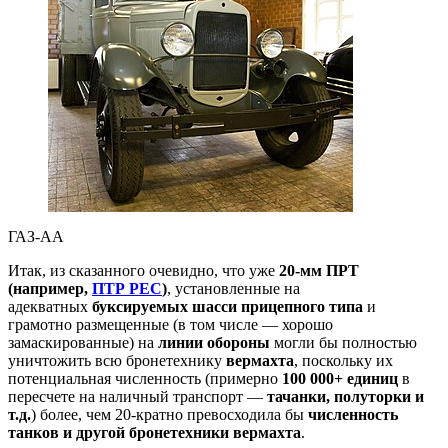
ГАЗ-АА
Итак, из сказанного очевидно, что уже
20-мм ПРТ
(например,
ПТР РЕ
С
)
, установленные на
адекватных
буксируемых шасси прицепного типа
и
грамотно размещенные (в том числе — хорошо
замаскированные) на
линии обороны
могли бы полностью
уничтожить всю бронетехнику
вермахта
, поскольку их
потенциальная численность (примерно
100 000+ единиц
в
пересчете на наличный транспорт —
тачанки, полуторки и
т.д.
) более, чем 20-кратно превосходила бы
численность
танков и другой бронетехники
вермахта
.