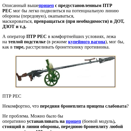
Описанный выше
прицеп
с предустановленным ПТР
РЕС
мог бы легко подвозиться на потенциальную линию
обороны (передовую), окапываться,
маскироваться,
превращаться (при необходимости) в ДОТ,
ДЗОТ и т.д.
А оператор
ПТР
РЕС
в комфортнейших условиях, лежа
на
теплой подстилке
(в режиме
купейного вагона
), мог бы,
как в
тире,
расстреливать бронетехнику противника.
ПТР РЕС
Некомфортно, что
передняя бронеплита
прицепа
слабовата
?
Не проблема. Можно было бы
оперативно
устанавливать
на
прицеп
(боевой модуль)
,
стоящий в линии обороны, переднюю бронеплиту любой